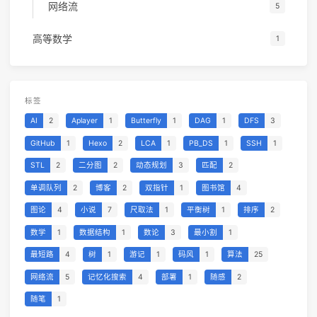
网络流
5
高等数学
1
标签
AI
2
Aplayer
1
Butterfly
1
DAG
1
DFS
3
GitHub
1
Hexo
2
LCA
1
PB_DS
1
SSH
1
STL
2
二分图
2
动态规划
3
匹配
2
单调队列
2
博客
2
双指针
1
图书馆
4
图论
4
小说
7
尺取法
1
平衡树
1
排序
2
数学
1
数据结构
1
数论
3
最小割
1
最短路
4
树
1
游记
1
码风
1
算法
25
网络流
5
记忆化搜索
4
部署
1
随感
2
随笔
1