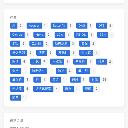
标签
AI
2
Aplayer
1
Butterfly
1
DAG
1
DFS
3
GitHub
1
Hexo
2
LCA
1
PB_DS
1
SSH
1
STL
2
二分图
2
动态规划
3
匹配
2
单调队列
2
博客
2
双指针
1
图书馆
4
图论
4
小说
7
尺取法
1
平衡树
1
排序
2
数学
1
数据结构
1
数论
3
最小割
1
最短路
4
树
1
游记
1
码风
1
算法
25
网络流
5
记忆化搜索
4
部署
1
随感
2
随笔
1
最新文章