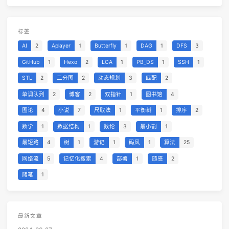
标签
AI
2
Aplayer
1
Butterfly
1
DAG
1
DFS
3
GitHub
1
Hexo
2
LCA
1
PB_DS
1
SSH
1
STL
2
二分图
2
动态规划
3
匹配
2
单调队列
2
博客
2
双指针
1
图书馆
4
图论
4
小说
7
尺取法
1
平衡树
1
排序
2
数学
1
数据结构
1
数论
3
最小割
1
最短路
4
树
1
游记
1
码风
1
算法
25
网络流
5
记忆化搜索
4
部署
1
随感
2
随笔
1
最新文章