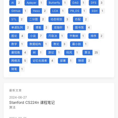
AI
2
Aplayer
1
Butterfly
1
DAG
1
DFS
3
GitHub
1
Hexo
2
LCA
1
PB_DS
1
SSH
1
STL
2
二分图
2
动态规划
3
匹配
2
单调队列
2
博客
2
双指针
1
图书馆
4
图论
4
小说
7
尺取法
1
平衡树
1
排序
2
数学
1
数据结构
1
数论
3
最小割
1
最短路
4
树
1
游记
1
码风
1
算法
25
网络流
5
记忆化搜索
4
部署
1
随感
2
随笔
1
最新文章
2024-06-27
Stanford CS224n 课程笔记
算法