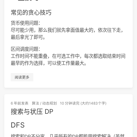
23
sort
(b+
1
, b+n+
1
);
19
return
 ans;
24
int
 t = 
unique
(b+
1
, b+n+
1
) - (b+
1
);
20
}
常见的贪心技巧
25
21
int
main
()
{
26
for
(
int
 i=
1
; i<=n; ++i) 
22
货币使用问题：
27
        a[i] = 
lower_bound
(b+
1
, b+t+
1
, a[i]) 
23
scanf
(
"%d"
, &n);
尽可能少用，那么我们就先拿面值最大的，依次往下走，
28
24
for
(
int
 i=
1
; i<=n; ++i) 
scanf
(
"%d"
, p1+i)
最后拿光了即可。
29
int
 ans = 
0
;
25
for
(
int
 i=
1
; i<=n; ++i) 
scanf
(
"%d"
, p2+i)
30
for
(
int
 i=n; i>
0
; --i) {
26
区间调度问题：
31
int
 q = 
query
(a[i]) + 
1
;
27
for
(
int
 i=
1
; i<=n; ++i) b[p1[i]] = i;
工作时间不能重叠，在可选工作中，每次都选取结束时间
32
add
(a[i], q);
28
for
(
int
 i=
1
; i<=n; ++i) p2[i] = b[p2[i]];
最早的作为选择，可以使工作量最大。
33
        ans = 
max
(ans, q);
29
34
    }
30
int
 ans = 
0
;
阅读更多
35
printf
(
"%d\n"
, ans);
31
for
(
int
 i=
1
; i<=n; ++i) {
36
32
int
 q = 
query
(p2[i]
-1
) + 
1
;
37
    ans = 
0
;
33
add
(p2[i], q);
38
memset
(s, 
0
, 
sizeof
 s);
34
        ans = 
max
(ans, q);
6 年前
发表
算法
/
动态规划
10 分钟读完 (大约1483个字)
39
for
(
int
 i=
1
; i<=n; ++i) {
35
    }
40
int
 q = 
query
(a[i]
-1
) + 
1
;
搜索与状压 DP
36
41
add
(a[i], q);
37
printf
(
"%d"
, ans);
42
        ans = 
max
(ans, q);
DFS
38
return
0
;
43
    }
39
}
44
printf
(
"%d\n"
, ans);
搜索和DP不分家，几乎所有的DP都能用搜索解决（虽然
40