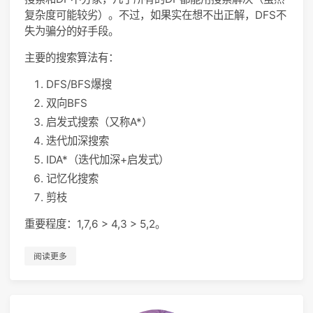
45
return
0
;
复杂度可能较劣）。不过，如果实在想不出正解，DFS不
46
}
失为骗分的好手段。
47
主要的搜索算法有：
DFS/BFS爆搜
双向BFS
启发式搜索（又称A*）
迭代加深搜索
IDA*（迭代加深+启发式）
记忆化搜索
剪枝
重要程度：1,7,6 > 4,3 > 5,2。
阅读更多