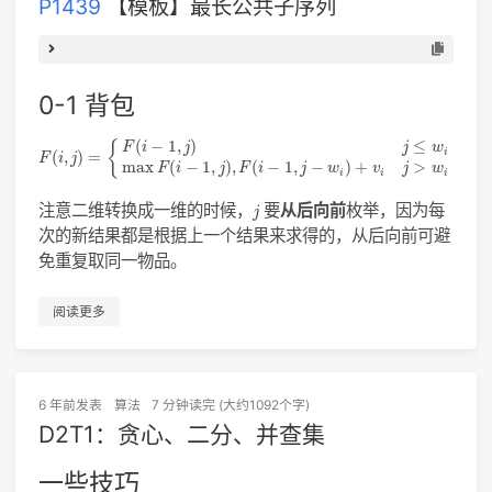
P1439
【模板】最长公共子序列
2
#
include
<string.h>
3
#
include
<iostream>
4
#
include
<algorithm>
5
using
namespace
 std;
1
#
include
<stdio.h>
0-1 背包
6
const
int
 N = 
100010
;
2
#
include
<string.h>
7
int
 n = 
0
;
3
#
include
<iostream>
F
(
i
,
j
)
=
{
F
(
i
−
1
,
j
)
j
≤
w
i
max
F
(
i
−
1
,
j
)
,
F
(
i
−
1
,
j
−
w
i
)
+
v
i
j
>
w
i
(
−
1
,
)
≤
{
F
i
j
j
w
8
4
using
namespace
 std;
i
(
,
)
=
F
i
j
max
(
−
1
,
)
,
(
−
1
,
−
)
+
>
F
i
j
F
i
j
w
v
j
w
9
int
 a[N], b[N], s[N], ls[N];
i
i
i
5
10
void
add
(
int
 x, 
int
 v)
{
6
const
int
 N = 
100010
;
j
注意二维转换成一维的时候，
要
从后向前
枚举，因为每
j
11
for
(; x<=n; x+=x&(-x)) s[x] = 
max
(s[x], v
7
次的新结果都是根据上一个结果来求得的，从后向前可避
12
}
8
int
 n, b[N], p1[N], p2[N], s[N];
免重复取同一物品。
13
9
14
int
query
(
int
 x)
{
10
int
lowbit
(
int
 x)
{
15
int
 ans = 
0
;
阅读更多
11
return
 x&(-x);
16
for
(; x>
0
; x-=x&(-x)) ans = 
max
(ans, s[x]
12
}
17
return
 ans;
13
void
add
(
int
 x, 
int
 v)
{
18
}
14
for
(; x <= n; x += 
lowbit
(x)) s[x] = 
max
(
19
int
main
()
{
6 年前
发表
算法
7 分钟读完 (大约1092个字)
15
}
20
//freopen("p1020_1.in", "r", stdin);
16
int
query
(
int
 x)
{
D2T1：贪心、二分、并查集
21
for
(; 
scanf
(
"%d"
, a+n+
1
) != EOF; ++n, b[n
17
int
 ans = 
0
;
22
18
for
(; x > 
0
; x -= 
lowbit
(x)) ans = 
max
(an
一些技巧