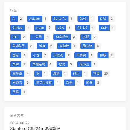
标签
AI
2
Aplayer
1
Butterfly
1
DAG
1
DFS
3
GitHub
1
Hexo
2
LCA
1
PB_DS
1
SSH
1
STL
2
二分图
2
动态规划
3
匹配
2
单调队列
2
博客
2
双指针
1
图书馆
4
图论
4
小说
7
尺取法
1
平衡树
1
排序
2
数学
1
数据结构
1
数论
3
最小割
1
最短路
4
树
1
游记
1
码风
1
算法
25
网络流
5
记忆化搜索
4
部署
1
随感
2
随笔
1
最新文章
2024-06-27
Stanford CS224n 课程笔记