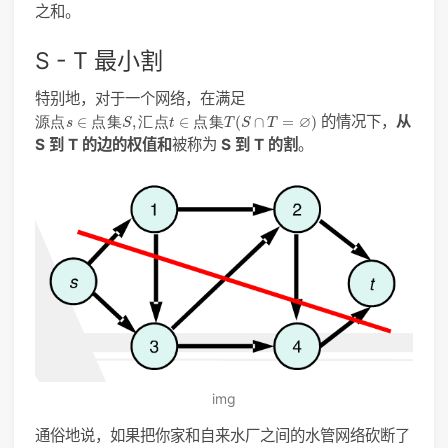
之和。
S - T 最小割
特别地，对于一个网络，在满足
源
点
s
∈
点
集
S
,
汇
点
t
∈
点
集
T
(
S
∩
T
=
∅
)
∅
的情况下，
从
源
点
∈
点
集
,
汇
点
∈
点
集
(
∩
=
)
s
S
t
T
S
T
S 到 T 的边的权值和
被称为
S 到 T 的割
。
img
通俗地说，如果把你家和自来水厂之间的水管网络砍断了