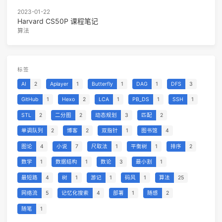
2023-01-22
Harvard CS50P 课程笔记
算法
标签
AI
2
Aplayer
1
Butterfly
1
DAG
1
DFS
3
GitHub
1
Hexo
2
LCA
1
PB_DS
1
SSH
1
STL
2
二分图
2
动态规划
3
匹配
2
单调队列
2
博客
2
双指针
1
图书馆
4
图论
4
小说
7
尺取法
1
平衡树
1
排序
2
数学
1
数据结构
1
数论
3
最小割
1
最短路
4
树
1
游记
1
码风
1
算法
25
网络流
5
记忆化搜索
4
部署
1
随感
2
随笔
1