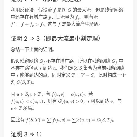
f
G
利用反证法，假设流
是图
的最大流，但是残留网络
f
G
f
p
p
中还存在有增广路
，其流量为
，则有流
p
f
p
f
′
=
f
+
f
p
>
f
f
′
。这与
是最大流产生矛盾。
=
+
>
f
f
f
f
f
p
证明 2 => 3（即最大流最小割定理）
总结一下上面的证明。
G
f
G
f
假设残留网络
不存在增广路，所以在残留网络
中
G
G
f
f
S
t
s
不存在路径从
到达
。我们定义
集合为当前残留网络
s
t
S
T
=
V
−
S
s
中
能够到达的点，同时定义
，此时构成一个
=
−
s
T
V
S
C
(
S
,
T
)
割
。
(
,
)
C
S
T
f
(
u
,
v
)
=
c
(
u
,
v
)
u
∈
S
,
v
∈
T
且
，有
。若
∈
,
∈
(
,
)
=
(
,
)
u
S
v
T
f
u
v
c
u
v
f
(
u
,
v
)
<
c
(
u
,
v
)
G
f
(
u
,
v
)
>
0
s
v
，则有
，
可以到达
，与
(
,
)
<
(
,
)
(
,
)
>
0
f
u
v
c
u
v
G
u
v
s
v
f
v
∈
T
矛盾。
∈
v
T
f
(
S
,
T
)
=
∑
f
(
u
,
v
)
=
∑
c
(
u
,
v
)
=
C
(
S
,
T
)
因此有
。
(
,
)
=
(
,
)
=
(
,
)
=
(
,
)
∑
∑
f
S
T
f
u
v
c
u
v
C
S
T
证明 3 => 1：