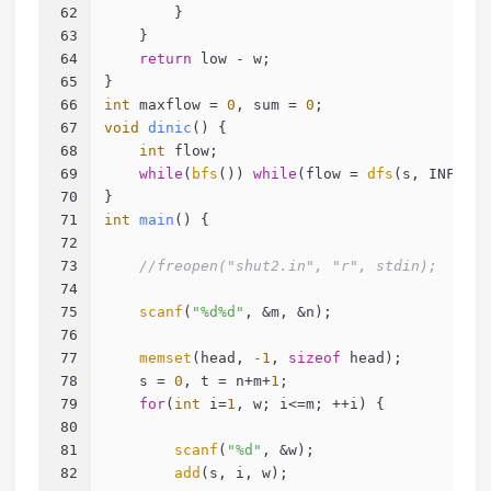
62
        }
63
    }
64
return
 low - w;
65
}
66
int
 maxflow = 
0
, sum = 
0
;
67
void
dinic
()
{
68
int
 flow;
69
while
(
bfs
()) 
while
(flow = 
dfs
(s, INF)) m
70
}
71
int
main
()
{
72
73
//freopen("shut2.in", "r", stdin);
74
75
scanf
(
"%d%d"
, &m, &n);
76
77
memset
(head, 
-1
, 
sizeof
 head);
78
    s = 
0
, t = n+m+
1
;
79
for
(
int
 i=
1
, w; i<=m; ++i) {
80
81
scanf
(
"%d"
, &w);
82
add
(s, i, w);