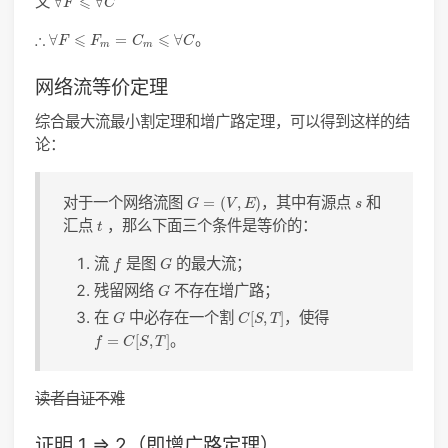
又
⩽
∀
∀
F
C
∴
∀
F
⩽
F
m
=
C
m
⩽
∀
C
∴
⩽
⩽
。
∀
=
∀
F
F
C
C
m
m
网络流等价定理
综合最大流最小割定理和增广路定理，可以得到这样的结
论：
G
=
(
V
,
E
)
s
对于一个网络流图
，其中有源点
和
=
(
,
)
G
V
E
s
t
汇点
，那么下面三个条件是等价的：
t
f
G
流
是图
的最大流；
f
G
G
残留网络
不存在增广路；
G
C
[
S
,
T
]
G
在
中必存在一个割
，使得
[
,
]
G
C
S
T
f
=
C
[
S
,
T
]
。
=
[
,
]
f
C
S
T
读者自证不难
证明 1 => 2（即增广路定理）