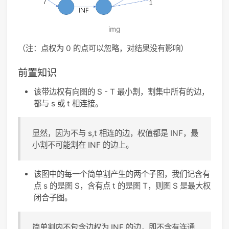
img
（注：点权为 0 的点可以忽略，对结果没有影响）
前置知识
该带边权有向图的 S - T 最小割，割集中所有的边，
都与 s 或 t 相连接。
显然，因为不与 s,t 相连的边，权值都是 INF，最
小割不可能割在 INF 的边上。
该图中的每一个简单割产生的两个子图，我们记含有
点 s 的是图 S，含有点 t 的是图 T，则图 S 是最大权
闭合子图。
简单割内不包含边权为 INF 的边，即不含有连通