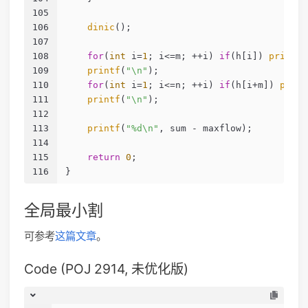
105
106
dinic
();
107
108
for
(
int
 i=
1
; i<=m; ++i) 
if
(h[i]) 
printf
(
109
printf
(
"\n"
);
110
for
(
int
 i=
1
; i<=n; ++i) 
if
(h[i+m]) 
print
111
printf
(
"\n"
);
112
113
printf
(
"%d\n"
, sum - maxflow);
114
115
return
0
;
116
}
全局最小割
可参考
这篇文章
。
Code (POJ 2914, 未优化版)