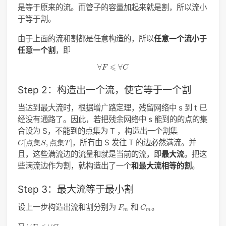
是等于原来的流。而管子的容量加起来就是割，所以流小
于等于割。
由于上面的流和割都是任意构造的，所以
任意一个流小于
任意一个割
，即
∀
F
⩽
∀
C
⩽
∀
∀
F
C
Step 2：构造出一个流，使它等于一个割
当达到最大流时，根据增广路定理，残留网络中 s 到 t 已
经没有通路了。因此，若把残余网络中 s 能到的的点的集
合设为 S，不能到的点集为 T ，构造出一个割集
C
[
点
集
S
,
点
集
T
]
，所有由 S 发往 T 的边必然满流。并
[
点
集
,
点
集
]
C
S
T
且，这些满流边的流量和就是当前的流，即
最大流
。把这
些满流边作为割，就构造出了一个
和最大流相等的割
。
Step 3：最大流等于最小割
F
m
C
m
设上一步构造出流和割分别为
和
。
F
C
m
m
∀
F
⩽
∀
C