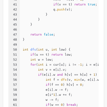
41
if
(v == t) 
return
true
;
42
                q.
push
(v);
43
            }
44
        }
45
    }
46
47
return
false
;
48
}
49
50
int
dfs
(
int
 u, 
int
 low)
{
51
if
(u == t) 
return
 low;
52
int
 w = low;
53
for
(
int
 i = cur[u]; i != 
-1
; i = e[i].ne
54
int
 v = e[i].v;
55
if
(e[i].w 
and
 h[v] == h[u] + 
1
) {
56
int
 f = 
dfs
(v, 
min
(w, e[i].w));
57
if
(f == 
0
) h[v] = 
0
;
58
            e[i].w -= f;
59
            e[i^
1
].w += f;
60
            w -= f;
61
if
(w == 
0
) 
break
;