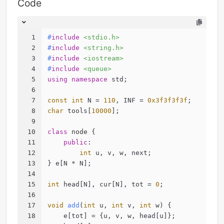
Code
1
#
include
<stdio.h>
2
#
include
<string.h>
3
#
include
<iostream>
4
#
include
<queue>
5
using
namespace
 std;
6
7
const
int
 N = 
110
, INF = 
0x3f3f3f3f
;
8
char
 tools[
10000
];
9
10
class
node
 {
11
public
:
12
int
 u, v, w, next;
13
} e[N * N];
14
15
int
 head[N], cur[N], tot = 
0
;
16
17
void
add
(
int
 u, 
int
 v, 
int
 w)
{
18
    e[tot] = {u, v, w, head[u]};