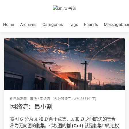
Home
Archives
Categories
Tags
Friends
Messageboa
6 年前
发表
算法
/
网络流
18 分钟读完 (大约2681个字)
网络流：最小割
A
A
G
B
B
将图
分为
和
两个点集，
和
之间的边的集合
G
A
B
A
B
称为无向图的
割集
。带权图的
割 (Cut)
就是割集中的边权