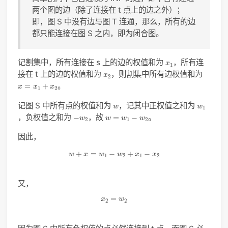
两个图的边（除了连接在 t 点上的边之外）；
即，图 S 中没有边与图 T 连通，那么，所有的边
都只能连接在图 S 之内，即为闭合图。
x
1
记割集中，所有连接在 s 上的边的权值和为
，所有连
x
1
x
2
接在 t 上的边的权值和为
，则割集中所有边权值和为
x
2
x
=
x
1
+
x
2
。
=
+
x
x
x
1
2
w
w
1
记图 S 中所有点的权值和为
，记其中正权值之和为
w
w
1
−
w
2
w
=
w
1
−
w
2
，负权值之和为
，故
。
−
=
−
w
w
w
w
2
1
2
因此，
w
+
x
=
w
1
−
w
2
+
x
1
−
x
2
+
=
−
+
−
w
x
w
w
x
x
1
2
1
2
又，
x
2
=
w
2
=
x
w
2
2