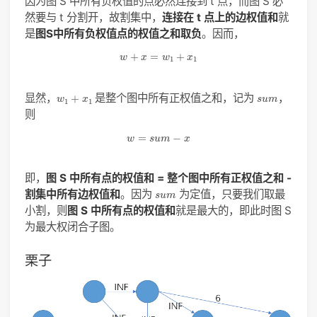
因为图 S 中所有负权值的点必然连接到 t 点，而图 S 必
然要与 t 分割开，故割集中，
连接在 t 点上的边权值和
就
是
图S中所有负权值点的权值之和取负
。因而，
w
+
x
=
w
1
+
x
1
+
=
+
w
x
w
x
1
1
w
1
+
x
1
s
u
m
显然，
是整个图中所有正权值之和，记为
，
+
w
x
s
u
m
1
1
则
w
=
s
u
m
−
x
=
−
w
s
u
m
x
即，
图 S 中所有点的权值和 = 整个图中所有正权值之和 -
s
u
m
割集中所有边权值和
。因为
为定值，只要我们取最
s
u
m
小割，则
图 S 中所有点的权值和
就是最大的，即此时图 S
为最大权闭合子图。
栗子