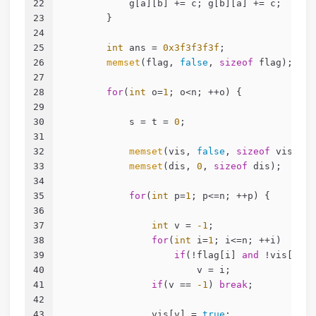
22
            g[a][b] += c; g[b][a] += c; 
23
        }
24
25
int
 ans = 
0x3f3f3f3f
;
26
memset
(flag, 
false
, 
sizeof
 flag);
27
28
for
(
int
 o=
1
; o<n; ++o) {
29
30
            s = t = 
0
;
31
32
memset
(vis, 
false
, 
sizeof
 vis);
33
memset
(dis, 
0
, 
sizeof
 dis); 
34
35
for
(
int
 p=
1
; p<=n; ++p) {
36
37
int
 v = 
-1
;
38
for
(
int
 i=
1
; i<=n; ++i) 
39
if
(!flag[i] 
and
 !vis[i] 
a
40
                        v = i;
41
if
(v == 
-1
) 
break
;
42
43
                vis[v] = 
true
;