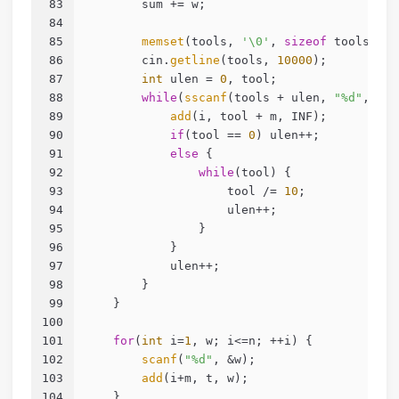
83
        sum += w;
84
85
memset
(tools, 
'\0'
, 
sizeof
 tools); 
86
        cin.
getline
(tools, 
10000
);
87
int
 ulen = 
0
, tool;
88
while
(
sscanf
(tools + ulen, 
"%d"
, &to
89
add
(i, tool + m, INF);
90
if
(tool == 
0
) ulen++;
91
else
 {
92
while
(tool) {
93
                    tool /= 
10
;
94
                    ulen++;
95
                }
96
            }
97
            ulen++;
98
        }
99
    }
100
101
for
(
int
 i=
1
, w; i<=n; ++i) {
102
scanf
(
"%d"
, &w);
103
add
(i+m, t, w);
104
    }