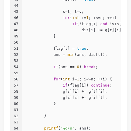
44
45
                s=t, t=v;
46
for
(
int
 i=
1
; i<=n; ++i) 
47
if
(!flag[i] 
and
 !vis[i]) 
48
                        dis[i] += g[t][i];
49
            }
50
51
            flag[t] = 
true
;
52
            ans = 
min
(ans, dis[t]);
53
54
if
(ans == 
0
) 
break
;
55
56
for
(
int
 i=
1
; i<=n; ++i) {
57
if
(flag[i]) 
continue
;
58
                g[s][i] += g[t][i];
59
                g[i][s] += g[i][t];
60
            }
61
62
        }
63
64
printf
(
"%d\n"
, ans);