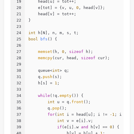
19
    head[u] = tot++;
20
    e[tot] = {v, u, 
0
, head[v]};
21
    head[v] = tot++;
22
}
23
24
int
 h[N], n, m, s, t;
25
bool
bfs
()
{
26
27
memset
(h, 
0
, 
sizeof
 h);
28
memcpy
(cur, head, 
sizeof
 cur);
29
30
    queue<
int
> q;
31
    q.
push
(s);
32
    h[s] = 
1
;
33
34
while
(!q.
empty
()) {
35
int
 u = q.
front
();
36
        q.
pop
();
37
for
(
int
 i = head[u]; i != 
-1
; i = e[
38
int
 v = e[i].v;
39
if
(e[i].w 
and
 h[v] == 
0
) {
40
                h[v] = h[u] + 
1
;